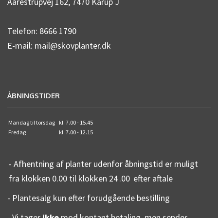
Aarestrupvej 162, 7470 Karup J
Telefon: 8666 1790
E-mail: mail@skovplanter.dk
ÅBNINGSTIDER
Mandag til torsdag
kl. 7.00 - 15.45
Fredag
kl. 7.00 - 12.15
- Afhentning af planter udenfor åbningstid er muligt
fra klokken 0.00 til klokken 24
.00
efter aftale
- Plantesalg kun efter forudgående bestilling
- Vi tager
ikke
mod kontant betaling, men sender