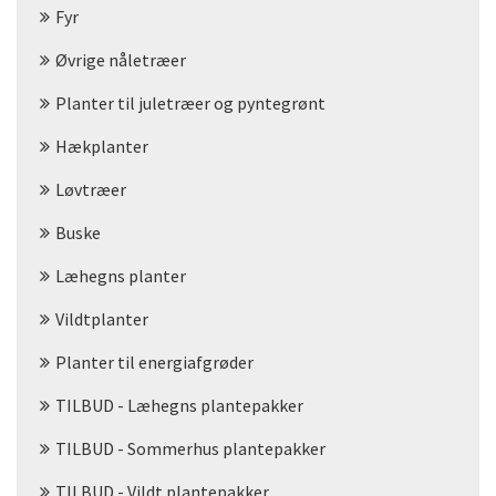
Fyr
Øvrige nåletræer
Planter til juletræer og pyntegrønt
Hækplanter
Løvtræer
Buske
Læhegns planter
Vildtplanter
Planter til energiafgrøder
TILBUD - Læhegns plantepakker
TILBUD - Sommerhus plantepakker
TILBUD - Vildt plantepakker