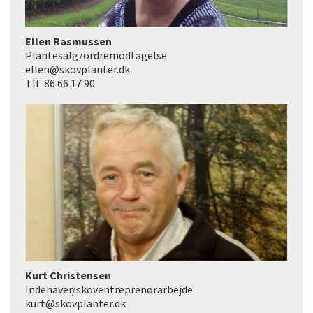
Ellen Rasmussen
Plantesalg/ordremodtagelse
ellen@skovplanter.dk
Tlf: 86 66 17 90
Kurt Christensen
Indehaver/skoventreprenørarbejde
kurt@skovplanter.dk