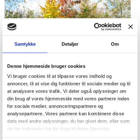
Samtykke
Detaljer
Om
Denne hjemmeside bruger cookies
Lavskov til bioenergi
Vi bruger cookies til at tilpasse vores indhold og
annoncer, til at vise dig funktioner til sociale medier og til
Du kan få grundbetaling for lavskov hvis du
at analysere vores trafik. Vi deler også oplysninger om
lever op til kravene -
klik her for info
din brug af vores hjemmeside med vores partnere inden
Godkendte arter til lavskov
for sociale medier, annonceringspartnere og
analysepartnere. Vores partnere kan kombinere disse
Poppel (Populus spp.), Pil (Salix spp.), Hassel (Corylus
data med andre oplysninger, du har givet dem, eller som
spp.), Ask (Fraxinus spp.), Eg (Quercus spp.), Avnbøg
de har indsamlet fra din brug af deres tjenester.
(Carpinus spp.), Birk (Betula spp.) og El (Alnus spp.)