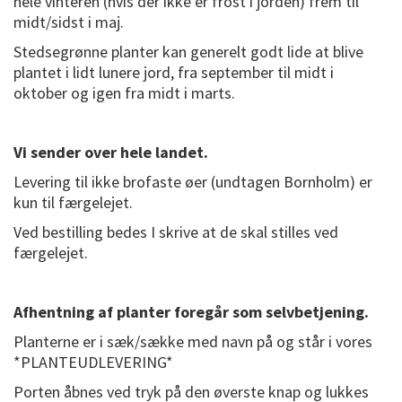
hele vinteren (hvis der ikke er frost i jorden) frem til
midt/sidst i maj.
Stedsegrønne planter kan generelt godt lide at blive
plantet i lidt lunere jord, fra september til midt i
oktober og igen fra midt i marts.
Vi sender over hele landet.
Levering til ikke brofaste øer (undtagen Bornholm) er
kun til færgelejet.
Ved bestilling bedes I skrive at de skal stilles ved
færgelejet.
Afhentning af planter foregår som selvbetjening.
Planterne er i sæk/sække med navn på og står i vores
*PLANTEUDLEVERING*
Porten åbnes ved tryk på den øverste knap og lukkes