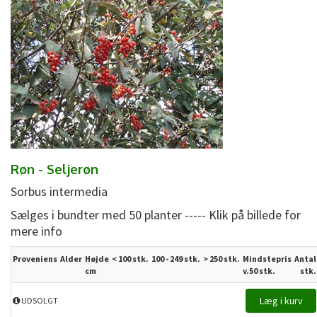
Røn - Seljerøn
Sorbus intermedia
Sælges i bundter med 50 planter ----- Klik på billede for
mere info
Proveniens
Alder
Højde
< 100 stk.
100 - 249 stk.
>
250
stk.
Mindstepris
Antal
cm
v.50 stk.
stk.
UDSOLGT