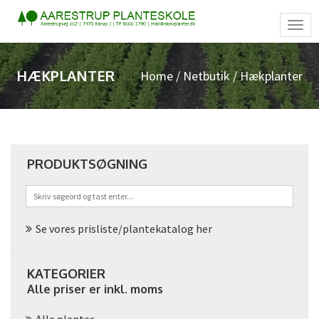
Tog
navi
HÆKPLANTER
Home
/
Netbutik
/ Hækplanter
PRODUKTSØGNING
Se vores prisliste/plantekatalog her
KATEGORIER
Alle priser er inkl. moms