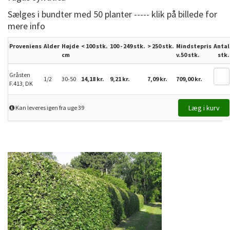
Sælges i bundter med 50 planter ----- klik på billede for
mere info
Proveniens
Alder
Højde
< 100 stk.
100 - 249 stk.
>
250
stk.
Mindstepris
Antal
cm
v.50 stk.
stk.
Gråsten
1/2
30-50
14,18 kr.
9,21 kr.
7,09 kr.
709,00 kr.
F.413, DK
Kan leveres igen fra uge 39