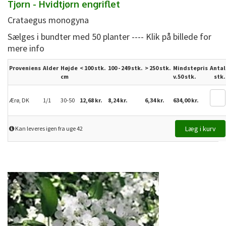
Tjørn - Hvidtjørn engriflet
Crataegus monogyna
Sælges i bundter med 50 planter ---- Klik på billede for
mere info
Proveniens
Alder
Højde
< 100 stk.
100 - 249 stk.
>
250
stk.
Mindstepris
Antal
cm
v.50 stk.
stk.
Ærø, DK
1/1
30-50
12,68 kr.
8,24 kr.
6,34 kr.
634,00 kr.
Kan leveres igen fra uge 42