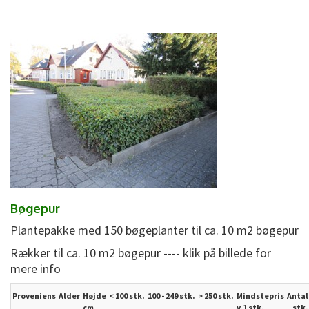
Bøgepur
Plantepakke med 150 bøgeplanter til ca. 10 m2 bøgepur
Rækker til ca. 10 m2 bøgepur ---- klik på billede for
mere info
Proveniens
Alder
Højde
< 100 stk.
100 - 249 stk.
>
250
stk.
Mindstepris
Antal
cm
v.1 stk.
stk.