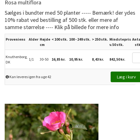
Rosa multiflora
Sælges i bundter med 50 planter ----- Bemærk! der ydes
10% rabat ved bestilling af 500 stk. eller mere af
samme størrelse ---- Klik på billede for mere info
Proveniens
Alder
Højde
< 100 stk.
100 - 249 stk.
>
250
stk.
Mindstepris
Anta
cm
v.50 stk.
st
Knuthenborg,
1/1
30-50
16,85 kr.
10,95 kr.
8,43 kr.
842,50 kr.
DK
Kan leveres igen fra uge 42