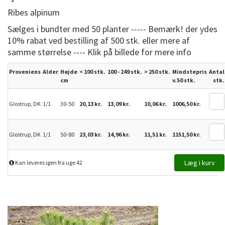
Ribes alpinum
Sælges i bundter med 50 planter ----- Bemærk! der ydes
10% rabat ved bestilling af 500 stk. eller mere af
samme størrelse ---- Klik på billede for mere info
Proveniens
Alder
Højde
< 100 stk.
100 - 249 stk.
>
250
stk.
Mindstepris
Antal
cm
v.50 stk.
stk.
Glostrup, DK
1/1
30-50
20,13 kr.
13,09 kr.
10,06 kr.
1006,50 kr.
Glostrup, DK
1/1
50-80
23,03 kr.
14,96 kr.
11,51 kr.
1151,50 kr.
Kan leveres igen fra uge 42