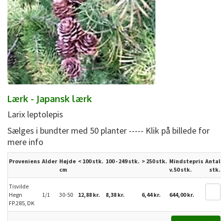
Lærk - Japansk lærk
Larix leptolepis
Sælges i bundter med 50 planter ----- Klik på billede for
mere info
Proveniens
Alder
Højde
< 100 stk.
100 - 249 stk.
>
250
stk.
Mindstepris
Antal
cm
v.50 stk.
stk.
Tisvilde
Hegn
1/1
30-50
12,88 kr.
8,38 kr.
6,44 kr.
644,00 kr.
FP.285, DK