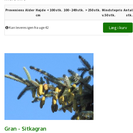
Proveniens
Alder
Højde
< 100 stk.
100 - 249 stk.
>
250
stk.
Mindstepris
Antal
cm
v.50 stk.
stk.
Kan leveres igen fra uge 42
Gran - Sitkagran