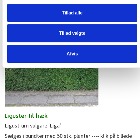
Kan leveres igen fra uge 42
Tillad alle
Tillad valgte
Afvis
Liguster til hæk
Ligustrum vulgare 'Liga'
Sælges i bundter med 50 stk. planter ---- klik på billede