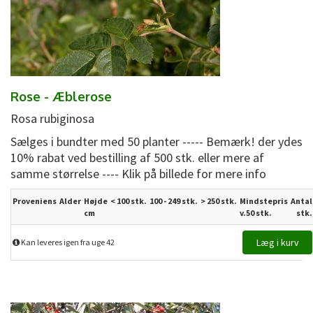
Rose - Æblerose
Rosa rubiginosa
Sælges i bundter med 50 planter ----- Bemærk! der ydes
10% rabat ved bestilling af 500 stk. eller mere af
samme størrelse ---- Klik på billede for mere info
Proveniens
Alder
Højde
< 100 stk.
100 - 249 stk.
>
250
stk.
Mindstepris
Antal
cm
v.50 stk.
stk.
Kan leveres igen fra uge 42