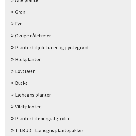
Alle planter
Gran
Fyr
Øvrige nåletræer
Planter til juletræer og pyntegrønt
Hækplanter
Løvtræer
Buske
Læhegns planter
Vildtplanter
Planter til energiafgrøder
TILBUD - Læhegns plantepakker