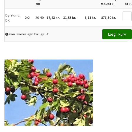
cm
v.50 stk.
stk.
Dyrelund,
2/2
20-40
17,43 kr.
11,33 kr.
8,71 kr.
871,50 kr.
DK
Kan leveres igen fra uge 34