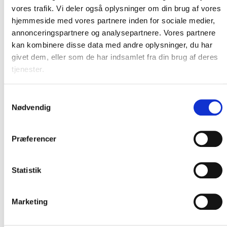
vores trafik. Vi deler også oplysninger om din brug af vores
hjemmeside med vores partnere inden for sociale medier,
annonceringspartnere og analysepartnere. Vores partnere
kan kombinere disse data med andre oplysninger, du har
givet dem, eller som de har indsamlet fra din brug af deres
tjenester.
Samtykkevalg
Havtorn
Nødvendig
Hippophae rhamnoides
Sælges i bundter med 50 planter ----- Bemærk! der ydes
Præferencer
10% rabat ved bestilling af 500 stk. eller mere af
samme størrelse ---- Klik på billede for mere info
Statistik
Proveniens
Alder
Højde
< 100 stk.
100 - 249 stk.
>
250
stk.
Mindstepris
Antal
cm
v.50 stk.
stk.
Marketing
Agger
1/1
30-50
17,95 kr.
11,66 kr.
8,98 kr.
897,50 kr.
Tange, DK