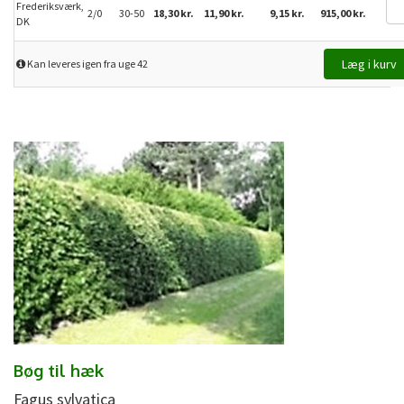
Frederiksværk,
2/0
30-50
18,30 kr.
11,90 kr.
9,15 kr.
915,00 kr.
DK
Kan leveres igen fra uge 42
Bøg til hæk
Fagus sylvatica