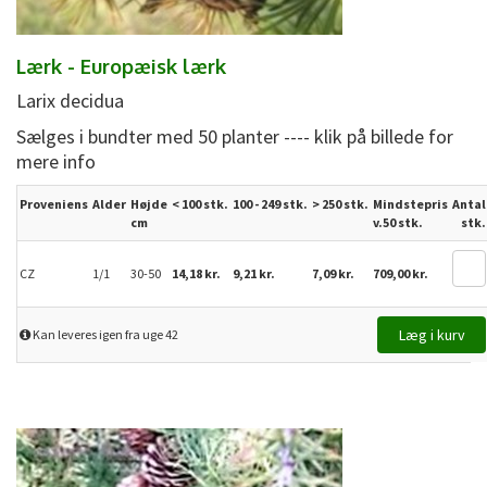
Lærk - Europæisk lærk
Larix decidua
Sælges i bundter med 50 planter ---- klik på billede for
mere info
Proveniens
Alder
Højde
< 100 stk.
100 - 249 stk.
>
250
stk.
Mindstepris
Antal
cm
v.50 stk.
stk.
CZ
1/1
30-50
14,18 kr.
9,21 kr.
7,09 kr.
709,00 kr.
Kan leveres igen fra uge 42