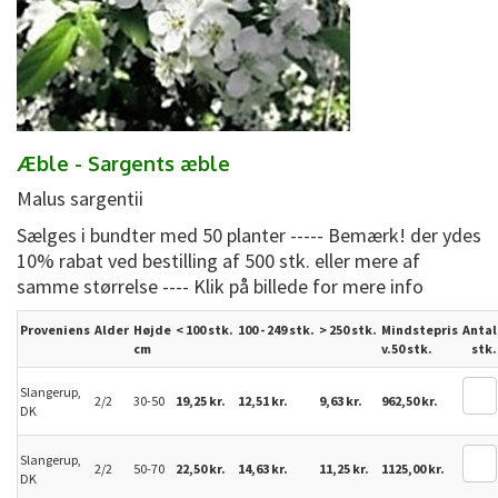
Æble - Sargents æble
Malus sargentii
Sælges i bundter med 50 planter ----- Bemærk! der ydes
10% rabat ved bestilling af 500 stk. eller mere af
samme størrelse ---- Klik på billede for mere info
Proveniens
Alder
Højde
< 100 stk.
100 - 249 stk.
>
250
stk.
Mindstepris
Antal
cm
v.50 stk.
stk.
Slangerup,
2/2
30-50
19,25 kr.
12,51 kr.
9,63 kr.
962,50 kr.
DK
Slangerup,
2/2
50-70
22,50 kr.
14,63 kr.
11,25 kr.
1125,00 kr.
DK