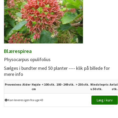
Blærespirea
Physocarpus opulifolius
Sælges i bundter med 50 planter ---- klik på billede for
mere info
Proveniens
Alder
Højde
< 100 stk.
100 - 249 stk.
>
250
stk.
Mindstepris
Antal
cm
v.50 stk.
stk.
Kan leveres igen fra uge 43