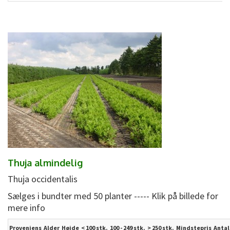
Thuja almindelig
Thuja occidentalis
Sælges i bundter med 50 planter ----- Klik på billede for
mere info
Proveniens
Alder
Højde
< 100 stk.
100 - 249 stk.
>
250
stk.
Mindstepris
Antal