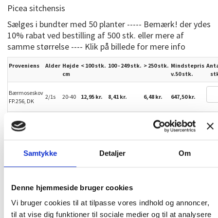
Picea sitchensis
Sælges i bundter med 50 planter ----- Bemærk! der ydes
10% rabat ved bestilling af 500 stk. eller mere af
samme størrelse ---- Klik på billede for mere info
Proveniens
Alder
Højde
< 100 stk.
100 - 249 stk.
>
250
stk.
Mindstepris
Ant
cm
v.50 stk.
st
Bærmoseskov
2/1s
20-40
12,95 kr.
8,41 kr.
6,48 kr.
647,50 kr.
FP.256, DK
C.E. Flensborg
2/2
30-50
13,93 kr.
9,05 kr.
6,96 kr.
696,50 kr.
FP608, DK
Samtykke
Detaljer
Om
Kan leveres igen fra uge 36
Denne hjemmeside bruger cookies
Vi bruger cookies til at tilpasse vores indhold og annoncer,
til at vise dig funktioner til sociale medier og til at analysere