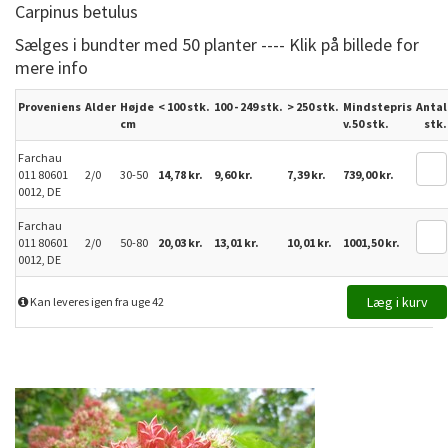
Carpinus betulus
Sælges i bundter med 50 planter ---- Klik på billede for
mere info
Proveniens
Alder
Højde
< 100 stk.
100 - 249 stk.
>
250
stk.
Mindstepris
Antal
cm
v.50 stk.
stk.
Farchau
011 80601
2/0
30-50
14,78 kr.
9,60 kr.
7,39 kr.
739,00 kr.
0012, DE
Farchau
011 80601
2/0
50-80
20,03 kr.
13,01 kr.
10,01 kr.
1001,50 kr.
0012, DE
Kan leveres igen fra uge 42