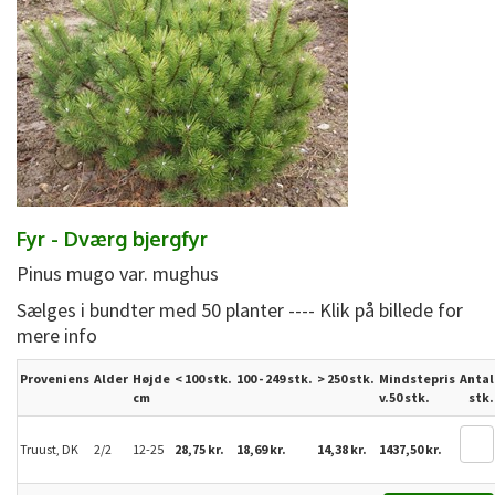
Fyr - Dværg bjergfyr
Pinus mugo var. mughus
Sælges i bundter med 50 planter ---- Klik på billede for
mere info
Proveniens
Alder
Højde
< 100 stk.
100 - 249 stk.
>
250
stk.
Mindstepris
Antal
cm
v.50 stk.
stk.
Truust, DK
2/2
12-25
28,75 kr.
18,69 kr.
14,38 kr.
1437,50 kr.