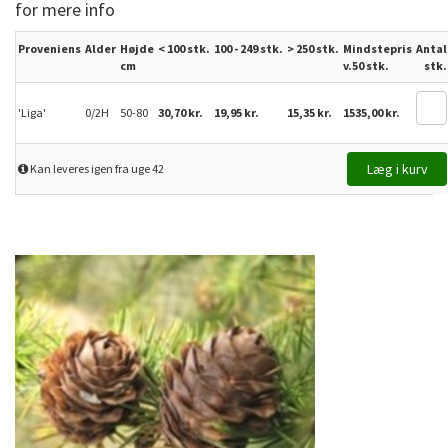
for mere info
Proveniens
Alder
Højde
< 100 stk.
100 - 249 stk.
>
250
stk.
Mindstepris
Antal
cm
v.50 stk.
stk.
'Liga'
0/2H
50-80
30,70 kr.
19,95 kr.
15,35 kr.
1535,00 kr.
Kan leveres igen fra uge 42