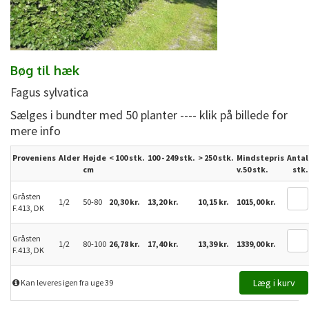
Bøg til hæk
Fagus sylvatica
Sælges i bundter med 50 planter ---- klik på billede for
mere info
Proveniens
Alder
Højde
< 100 stk.
100 - 249 stk.
>
250
stk.
Mindstepris
Antal
cm
v.50 stk.
stk.
Gråsten
1/2
50-80
20,30 kr.
13,20 kr.
10,15 kr.
1015,00 kr.
F.413, DK
Gråsten
1/2
80-100
26,78 kr.
17,40 kr.
13,39 kr.
1339,00 kr.
F.413, DK
Kan leveres igen fra uge 39