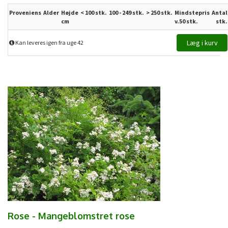
Proveniens
Alder
Højde
< 100 stk.
100 - 249 stk.
>
250
stk.
Mindstepris
Antal
cm
v.50 stk.
stk.
Kan leveres igen fra uge 42
Rose - Mangeblomstret rose