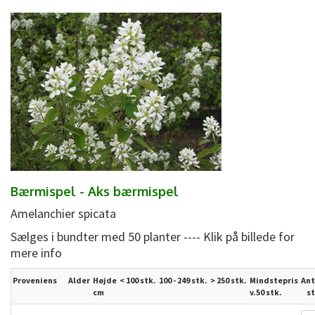
Bærmispel - Aks bærmispel
Amelanchier spicata
Sælges i bundter med 50 planter ---- Klik på billede for
mere info
Proveniens
Alder
Højde
< 100 stk.
100 - 249 stk.
>
250
stk.
Mindstepris
Ant
cm
v.50 stk.
st