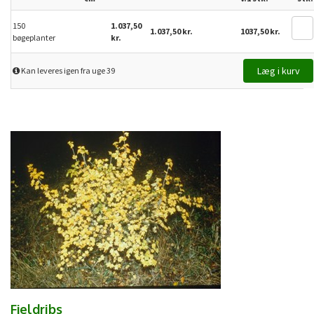
150
1.037,50
1.037,50 kr.
1037,50 kr.
bøgeplanter
kr.
Kan leveres igen fra uge 39
Fjeldribs