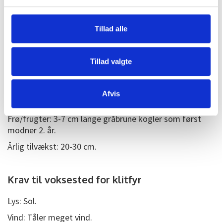
20-30 m højt, åben grenbygning, som ældre
uregelmæssig skærmagtig krone.
Tillad alle
Nåle: 4-8 cm lange blågrønne nåle som blive siddende i
2-3 år.
Tillad valgte
Høstfarve: Stedsegrøn.
Blomster: Hunblomsterne sidder i spidsenpå årets
langskud og hanblomsterne sidder på den nederste del
Afvis
af langskuddet.
Frø/frugter: 3-7 cm lange gråbrune kogler som først
modner 2. år.
Årlig tilvækst: 20-30 cm.
Krav til voksested for klitfyr
Lys: Sol.
Vind: Tåler meget vind.