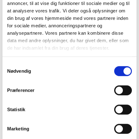
annoncer, til at vise dig funktioner til sociale medier og til
Hvordan anvendes skovfyr
at analysere vores trafik. Vi deler også oplysninger om
din brug af vores hjemmeside med vores partnere inden
Skovfyr (Pinus sylvestris) er meget anvendt
for sociale medier, annonceringspartnere og
i
skovplantninger
.
analysepartnere. Vores partnere kan kombinere disse
Barken er på yngre træer grålig og ru, senere
data med andre oplysninger, du har givet dem, eller som
afskallende i tynde flager og til sidst opsprækkende og
de har indsamlet fra din brug af deres tjenester.
dybt furet, foroven på stammen bliver barken med
alderen rødlig.
Samtykkevalg
Grenene på den nedre del skygges efterhånden væk af
Nødvendig
de øverste grene og dette giver et åbent træ hvor man
tydeligt ser den rødlige bark.
Præferencer
Skovfyr kan blive gammel, i Danmark kendes træer på
over 200 år og i Sverige kendes træer på over 700 år.
Statistik
Beskrivelse af Pinus sylvestris
Marketing
Form: Skovfyr er et stort oftest enstammet træ op til