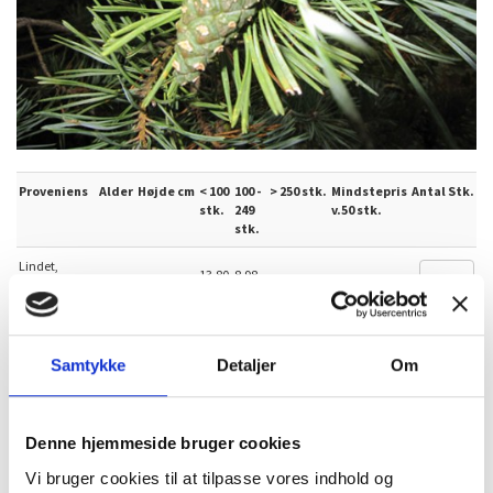
Proveniens
Alder
Højde cm
< 100
100 -
> 250 stk.
Mindstepris
Antal Stk.
stk.
249
v.50 stk.
stk.
Lindet,
13,80
8,98
Toftlund
2/2
20-40
6,90 kr.
690,00 kr.
kr.
kr.
FP.257, DK
Alle priser er inkl. moms
Samtykke
Detaljer
Om
Denne hjemmeside bruger cookies
Sælges i bundter med 50 planter
Vi bruger cookies til at tilpasse vores indhold og