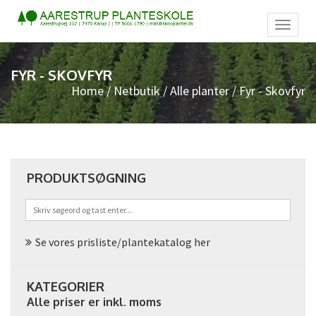
Toggl
naviga
FYR - SKOVFYR
Home
/
Netbutik
/
Alle planter
/ Fyr - Skovfyr
PRODUKTSØGNING
Se vores prisliste/plantekatalog her
KATEGORIER
Alle priser er inkl. moms