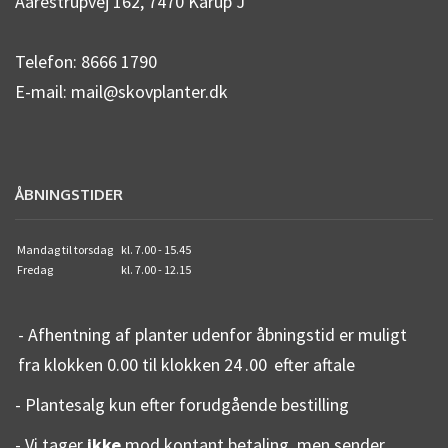
Aarestrupvej 162, 7470 Karup J
Telefon: 8666 1790
E-mail: mail@skovplanter.dk
ÅBNINGSTIDER
Mandag til torsdag
kl. 7.00 - 15.45
Fredag
kl. 7.00 - 12.15
- Afhentning af planter udenfor åbningstid er muligt
fra klokken 0.00 til klokken 24
.00
efter aftale
- Plantesalg kun efter forudgående bestilling
- Vi tager
ikke
mod kontant betaling, men sender