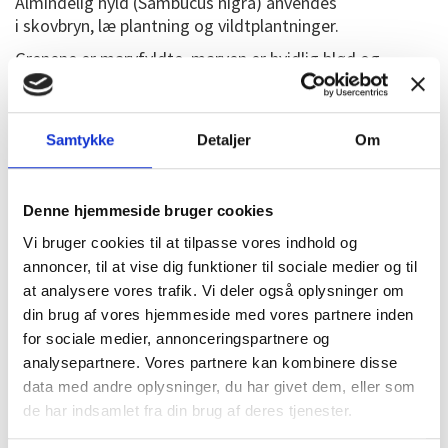
Almindelig hyld (Sambucus nigra) anvendes
i
skovbryn
,
læ plantning
og
vildtplantninger
.
Grenene er marvfyldte, marven er hvidlig blød og
svampet.
Hyldeblomster kan bruges til saft, te eller de kan
dyppes i dej og frituresteges som pandekager.
Samtykke
Detaljer
Om
De modne hyldebær bruges til saft, suppe m.m.
Hyldebærsaft er kendt fra folkemedicinen hvor
Denne hjemmeside bruger cookies
den anses for at være lindrende og forebyggende mod
forkølelse.
Vi bruger cookies til at tilpasse vores indhold og
annoncer, til at vise dig funktioner til sociale medier og til
Tåler beskæring.
at analysere vores trafik. Vi deler også oplysninger om
Umodne bær er giftige, men modne bær og blomster
din brug af vores hjemmeside med vores partnere inden
kan spises
når de er tilberedt
.
for sociale medier, annonceringspartnere og
analysepartnere. Vores partnere kan kombinere disse
data med andre oplysninger, du har givet dem, eller som
Hyldeblomstsaft 2½ ltr:
de har indsamlet fra din brug af deres tjenester.
40 blomsterklaser