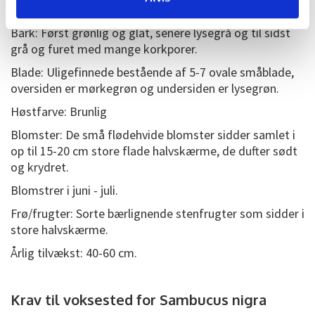
blive ca. lige så bred som høj.
Bark: Først grønlig og glat, senere lysegrå og til sidst
grå og furet med mange korkporer.
Blade: Uligefinnede bestående af 5-7 ovale småblade,
oversiden er mørkegrøn og undersiden er lysegrøn.
Høstfarve: Brunlig
Blomster: De små flødehvide blomster sidder samlet i
op til 15-20 cm store flade halvskærme, de dufter sødt
og krydret.
Blomstrer i juni - juli.
Frø/frugter: Sorte bærlignende stenfrugter som sidder i
store halvskærme.
Årlig tilvækst: 40-60 cm.
Krav til voksested for Sambucus nigra