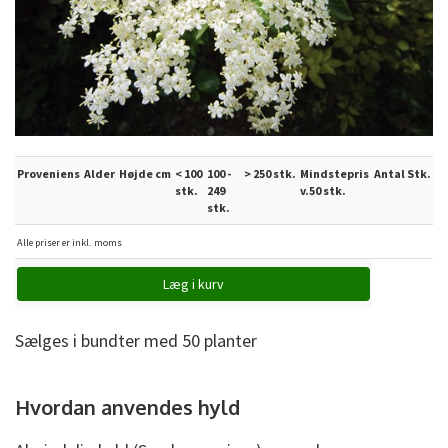
Proveniens
Alder
Højde cm
< 100
100 -
> 250 stk.
Mindstepris
Antal Stk.
stk.
249
v.50 stk.
stk.
Alle priser er inkl. moms
Sælges i bundter med 50 planter
Hvordan anvendes hyld