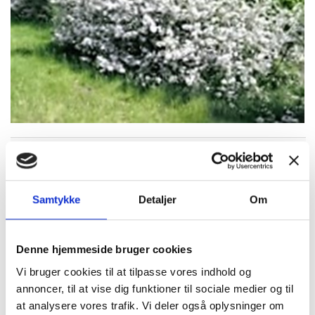
Proveniens
Alder
Højde cm
< 100
100 -
> stk.
Mindstepris
Antal Stk.
stk.
249
v.1 stk.
stk.
Samtykke
Detaljer
Om
3.500,00
3.500,00
300 planter
3500,00 kr.
kr.
kr.
Alle priser er inkl. moms
Denne hjemmeside bruger cookies
Vi bruger cookies til at tilpasse vores indhold og
annoncer, til at vise dig funktioner til sociale medier og til
at analysere vores trafik. Vi deler også oplysninger om