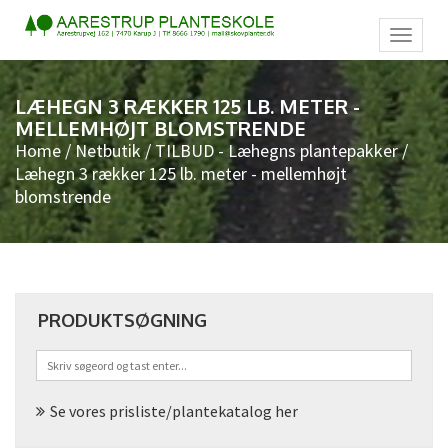
Toggl
naviga
LÆHEGN 3 RÆKKER 125 LB. METER -
MELLEMHØJT BLOMSTRENDE
Home
/
Netbutik
/
TILBUD - Læhegns plantepakker
/
Læhegn 3 rækker 125 lb. meter - mellemhøjt
blomstrende
PRODUKTSØGNING
Se vores prisliste/plantekatalog her