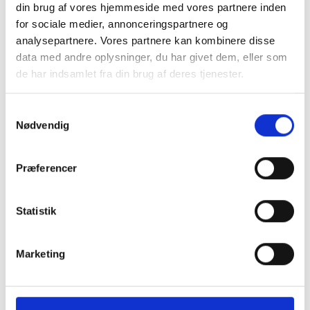
din brug af vores hjemmeside med vores partnere inden
Læplanter til 3 rækker mellemhøjt blomstrende læhegn
for sociale medier, annonceringspartnere og
på 125 lb. meter.
analysepartnere. Vores partnere kan kombinere disse
Det er ikke muligt, at ændre på indholdet af
data med andre oplysninger, du har givet dem, eller som
plantepakker. Ønskes en anden sammensætning,
de har indsamlet fra din brug af deres tjenester.
bestilles planterne separat
Planteforbrug (info om planterne - klik på plantenavn):
Samtykkevalg
Nødvendig
50 stk. Sargents æble
50 stk. Surbær
Præferencer
50 stk. Bærmispel
50 stk. Kornel
Statistik
50 stk. Syren
50 stk. Rose
Marketing
Planterne leveres typisk i størrelser mellem 20 og 60
cm.