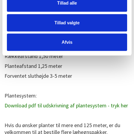
Tillad alle
I alt 300 planter -
leveres i Danmark.
Tillad valgte
Netprisen er kun gældende ved bestilling her på
hjemmesiden
Afvis
Rækkeafstand 1,50 meter
Planteafstand 1,25 meter
Forventet sluthøjde 3-5 meter
Plantesystem:
Download pdf til udskrivning af plantesystem - tryk her
Hvis du ønsker planter til mere end 125 meter, er du
velkommen til at bestille flere læhegnspakker.