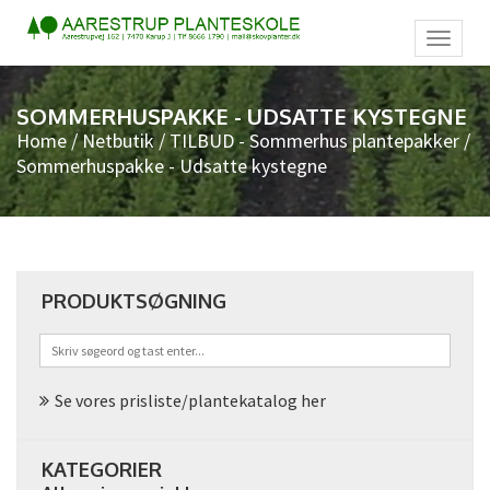
Toggl
naviga
SOMMERHUSPAKKE - UDSATTE KYSTEGNE
Home
/
Netbutik
/
TILBUD - Sommerhus plantepakker
/
Sommerhuspakke - Udsatte kystegne
PRODUKTSØGNING
Se vores prisliste/plantekatalog her
KATEGORIER