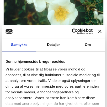
Samtykke
Detaljer
Om
Proveniens
Alder
Højde cm
< 100
100 -
> stk.
Mindstepris
Antal Stk.
stk.
249
v.1 stk.
stk.
Denne hjemmeside bruger cookies
2.375,00
2.375,00
200 planter
2375,00 kr.
kr.
kr.
Vi bruger cookies til at tilpasse vores indhold og
annoncer, til at vise dig funktioner til sociale medier og til
Alle priser er inkl. moms
at analysere vores trafik. Vi deler også oplysninger om
din brug af vores hjemmeside med vores partnere inden
for sociale medier, annonceringspartnere og
analysepartnere. Vores partnere kan kombinere disse
data med andre oplysninger, du har givet dem, eller som