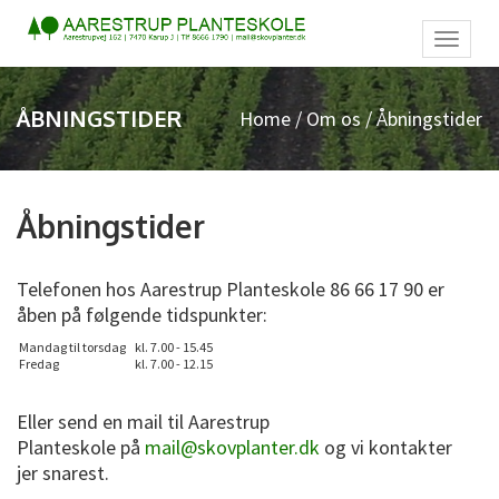
Toggl
naviga
ÅBNINGSTIDER
Home
/
Om os
/ Åbningstider
Åbningstider
Telefonen hos Aarestrup Planteskole 86 66 17 90 er
åben på følgende tidspunkter:
Mandag til torsdag
kl. 7.00 - 15.45
Fredag
kl. 7.00 - 12.15
Eller send en mail til Aarestrup
Planteskole på
mail@skovplanter.dk
og vi kontakter
jer snarest.