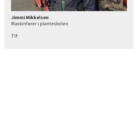
Jimmi Mikkelsen
Maskinfører i planteskolen
Tlf:
KONTAKTOPLYSNINGER
Aarestrup Planteskole
Aarestrupvej 162, 7470 Karup J
Telefon: 8666 1790
E-mail: mail@skovplanter.dk