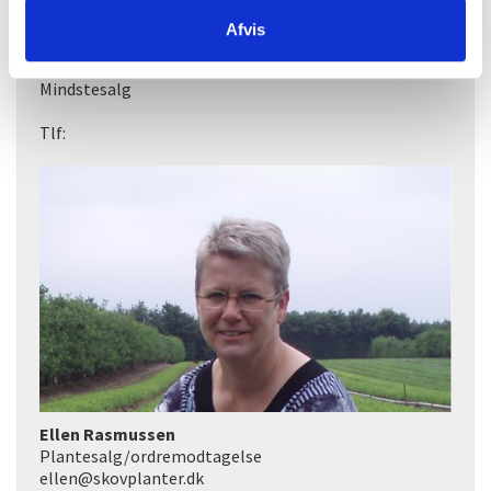
Afvis
Mindstesalg
Mindstesalg
Tlf:
Ellen Rasmussen
Plantesalg/ordremodtagelse
ellen@skovplanter.dk