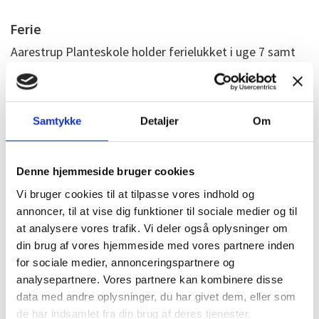
Ferie
Aarestrup Planteskole holder ferielukket i uge 7 samt
ugerne 28 - 29 - 30 og mellem jul og nytår.
Samtykke
Detaljer
Om
Denne hjemmeside bruger cookies
Læs mere
Vi bruger cookies til at tilpasse vores indhold og
Velkommen
annoncer, til at vise dig funktioner til sociale medier og til
at analysere vores trafik. Vi deler også oplysninger om
Det er os du møder
din brug af vores hjemmeside med vores partnere inden
for sociale medier, annonceringspartnere og
Åbningstider
analysepartnere. Vores partnere kan kombinere disse
Handelsbetingelser
data med andre oplysninger, du har givet dem, eller som
de har indsamlet fra din brug af deres tjenester.