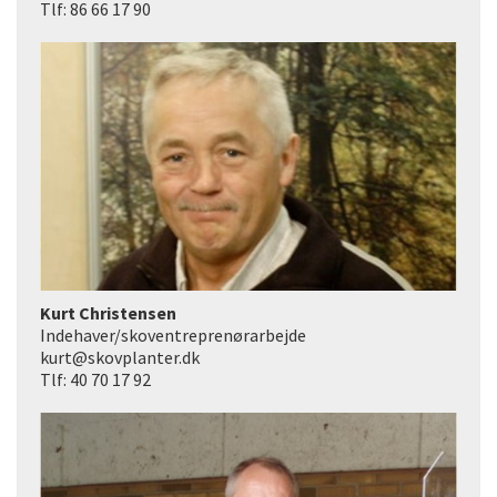
Tlf: 86 66 17 90
Kurt Christensen
Indehaver/skoventreprenørarbejde
kurt@skovplanter.dk
Tlf: 40 70 17 92